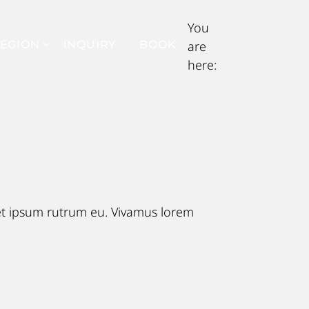
You
EGION
INQUIRY
BOOK
are
here:
eet ipsum rutrum eu. Vivamus lorem