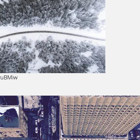
IwuBMiw