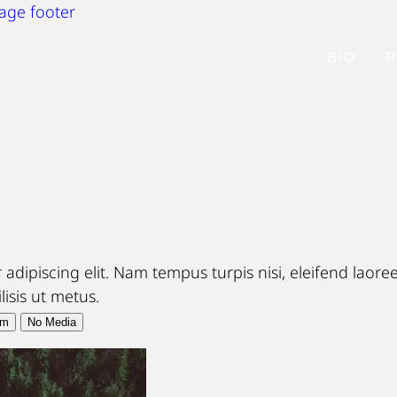
page footer
BIO
R
adipiscing elit. Nam tempus turpis nisi, eleifend laor
lisis ut metus.
om
No Media