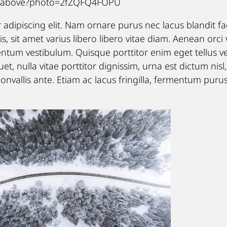
eet-above?photo=2fZQFQ4FOPU
adipiscing elit. Nam ornare purus nec lacus blandit fac
is, sit amet varius libero libero vitae diam. Aenean orci 
entum vestibulum. Quisque porttitor enim eget tellus ve
t, nulla vitae porttitor dignissim, urna est dictum nisl,
a convallis ante. Etiam ac lacus fringilla, fermentum pur