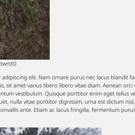
ktwrtX0
adipiscing elit. Nam ornare purus nec lacus blandit fac
is, sit amet varius libero libero vitae diam. Aenean orci 
entum vestibulum. Quisque porttitor enim eget tellus ve
t, nulla vitae porttitor dignissim, urna est dictum nisl,
a convallis ante. Etiam ac lacus fringilla, fermentum pur