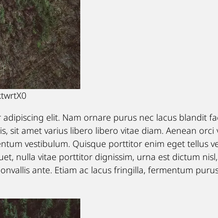
ktwrtX0
adipiscing elit. Nam ornare purus nec lacus blandit fac
is, sit amet varius libero libero vitae diam. Aenean orci 
entum vestibulum. Quisque porttitor enim eget tellus ve
t, nulla vitae porttitor dignissim, urna est dictum nisl,
a convallis ante. Etiam ac lacus fringilla, fermentum pur