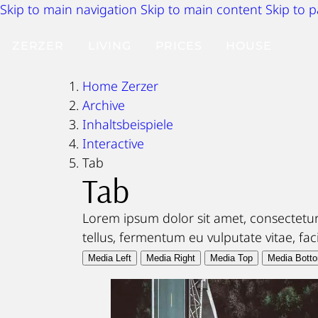
Skip to main navigation
Skip to main content
Skip to 
ZERZER
LIVING
PRICES
HOUSE
Home Zerzer
Archive
Inhaltsbeispiele
Interactive
Tab
Tab
Lorem ipsum dolor sit amet, consectetur 
tellus, fermentum eu vulputate vitae, faci
Media Left
Media Right
Media Top
Media Bott